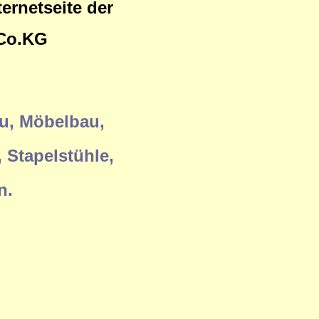
ernetseite der
Co.KG
u, Möbelbau,
 Stapelstühle,
n.